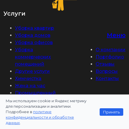
Услуги
Уборка квартир
Меню
Уборка домов
Уборка офисов
Уборка
О компании
коммерческих
Портфолио
помещений
Отзывы
Другие услуги
Вопросы
Химчистка
Контакты
Жена на час
Промышленный
альпинизм
Мы используем cookie и Яндекс метрику
для персонализации и аналитики.
Наша цель:
Подробнее в
политике
Принять
конфиденциальности и обработке
данных
.
Безупречное качество услуг
и