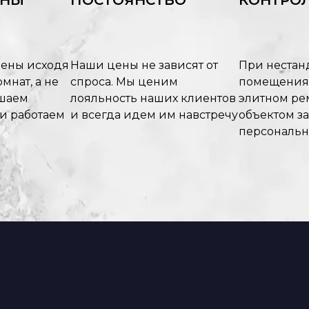
ЕНЫ
ПОСТОЯНСТВО
КОНТРОЛ
цены исходя
Наши цены не зависят от
При нестан
мнат, а не
спроса. Мы ценим
помещения
ышаем
лояльность наших клиентов
элитном рем
 и работаем
и всегда идем им навстречу
объектом з
персональ