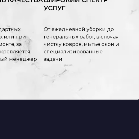
Ь КАЧЕСТВА
ШИРОКИЙ СПЕКТР
УСЛУГ
дартных
От ежедневной уборки до
х или при
генеральных работ, включая
онте, за
чистку ковров, мытье окон и
акрепляется
специализированные
ный менеджер
задачи