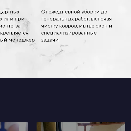
дартных
От ежедневной уборки до
х или при
генеральных работ, включая
онте, за
чистку ковров, мытье окон и
акрепляется
специализированные
ный менеджер
задачи