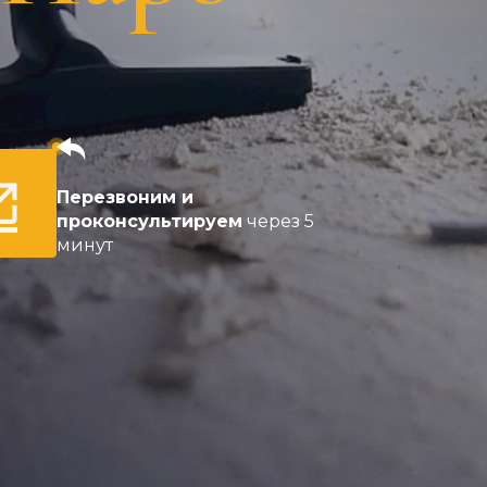
Перезвоним и
проконсультируем
через 5
минут