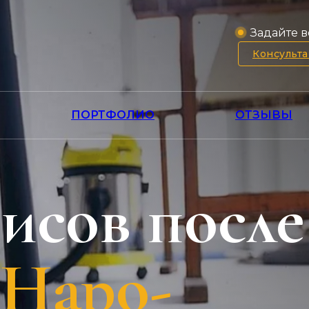
Задайте в
Консульт
ПОРТФОЛИО
ОТЗЫВЫ
исов после
 Наро-