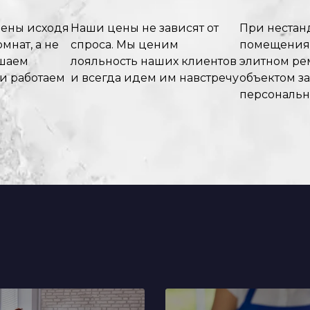
цены исходя
Наши цены не зависят от
При нестан
мнат, а не
спроса. Мы ценим
помещения
ышаем
лояльность наших клиентов
элитном рем
 и работаем
и всегда идем им навстречу
объектом з
персональ