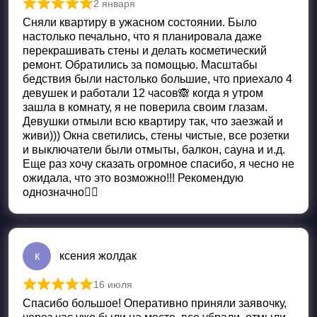
2 января
Оценка
5
из 5
Сняли квартиру в ужасном состоянии. Было
настолько печально, что я планировала даже
перекрашивать стены и делать косметический
ремонт. Обратились за помощью. Масштабы
бедствия были настолько большие, что приехало 4
девушек и работали 12 часов🙈 когда я утром
зашла в комнату, я не поверила своим глазам.
Девушки отмыли всю квартиру так, что заезжай и
живи))) Окна светились, стены чистые, все розетки
и выключатели были отмыты, балкон, сауна и и.д.
Еще раз хочу сказать огромное спасибо, я чесно не
ожидала, что это возможно!!! Рекомендую
однозначно👍🏻
к
ксения жолдак
16 июля
Оценка
5
из 5
Спасибо большое! Оперативно приняли заявочку,