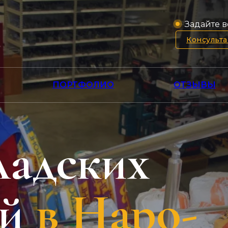
Задайте в
Консульт
ПОРТФОЛИО
ОТЗЫВЫ
ладских
й
в Наро-