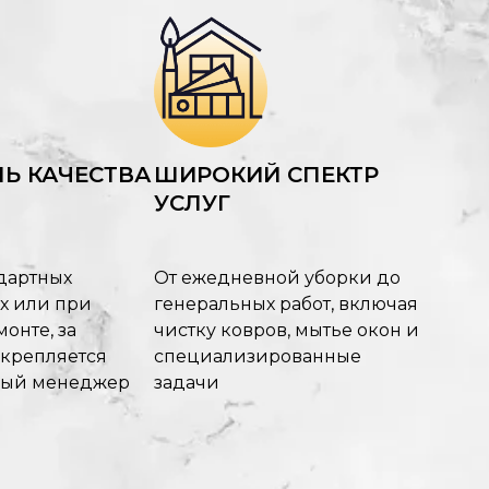
Ь КАЧЕСТВА
ШИРОКИЙ СПЕКТР
УСЛУГ
дартных
От ежедневной уборки до
х или при
генеральных работ, включая
онте, за
чистку ковров, мытье окон и
акрепляется
специализированные
ный менеджер
задачи