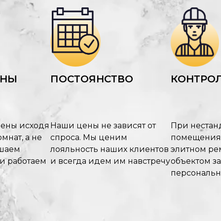
ЕНЫ
ПОСТОЯНСТВО
КОНТРОЛ
цены исходя
Наши цены не зависят от
При нестан
мнат, а не
спроса. Мы ценим
помещения
ышаем
лояльность наших клиентов
элитном рем
 и работаем
и всегда идем им навстречу
объектом з
персональ