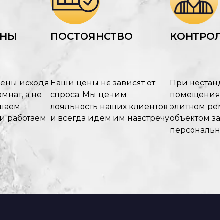
ЕНЫ
ПОСТОЯНСТВО
КОНТРОЛ
цены исходя
Наши цены не зависят от
При нестан
мнат, а не
спроса. Мы ценим
помещения
ышаем
лояльность наших клиентов
элитном рем
 и работаем
и всегда идем им навстречу
объектом з
персональ