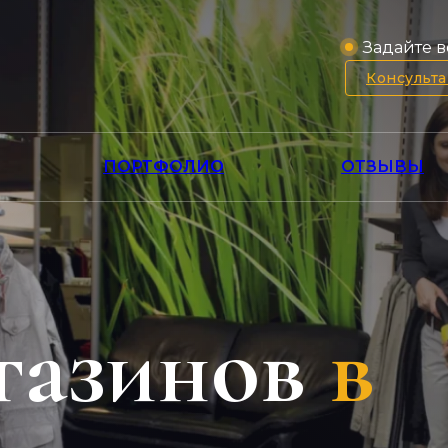
Задайте в
Консульт
ПОРТФОЛИО
ОТЗЫВЫ
газинов
в