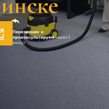
инске
Перезвоним и
проконсультируем
через 5
минут