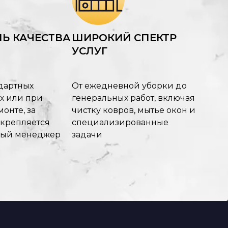
Ь КАЧЕСТВА
ШИРОКИЙ СПЕКТР
УСЛУГ
дартных
От ежедневной уборки до
х или при
генеральных работ, включая
онте, за
чистку ковров, мытье окон и
акрепляется
специализированные
ный менеджер
задачи